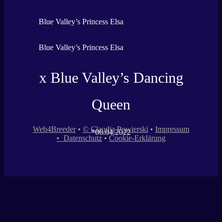
Blue Valley’s Princess Elsa
Blue Valley’s Princess Elsa
x Blue Valley’s Dancing
Queen
Web4Breeder
•
© Claudia Powierski
•
Impressum
*06.04.2022
•
Datenschutz
•
Cookie-Erklärung